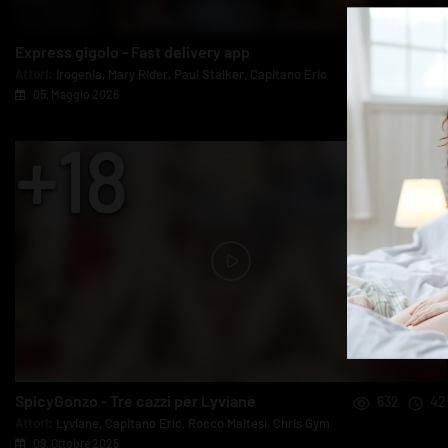
Express gigolo - Fast delivery app
2251
55
Attori:
Irogenia
,
Mary Rider
,
Paul Stalker
,
Capitano Eric
05, Maggio 2026
SpicyGonzo - Tre cazzi per Lyviane
632
42
Attori:
Lyviane
,
Capitano Eric
,
Rocco Maltesi
,
Chris Gym
09, Ottobre 2025