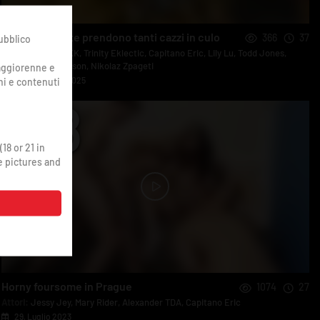
Le troie tatuate prendono tanti cazzi in culo
366
37
ubblico
Attori:
Anuska TKK
,
Trinity Eklectic
,
Capitano Eric
,
Lily Lu
,
Todd Jones
,
Mugur
,
Thor Johnson
,
Nikolaz Zpageti
maggiorenne e
27, Novembre 2025
ni e contenuti
18 or 21 in
e pictures and
Horny foursome in Prague
1074
27
Attori:
Jessy Jey
,
Mary Rider
,
Alexander TDA
,
Capitano Eric
29, Luglio 2023