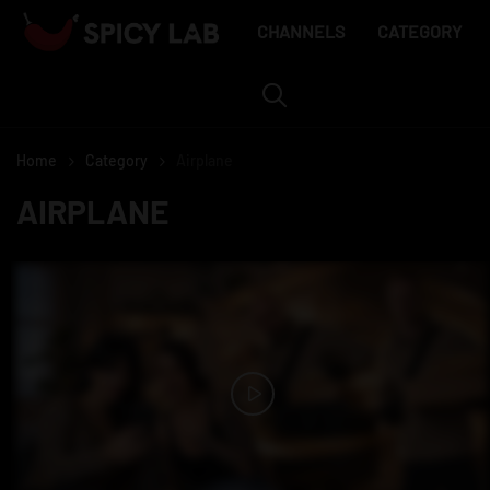
Skip
MAIN
CHANNELS
CATEGORY
to
main
MENU
content
Home
Category
Airplane
AIRPLANE